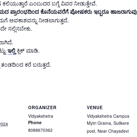
ೆ ಕಲಿಯುತ್ತಾರೆ ಎಂಬುದರ ಬಗ್ಗೆ ವಿವರ ನೀಡುತ್ತೇವೆ.
ರಮದ ಪ್ರಾರಂಭದಿಂದ ಕೊನೆಯವರೆಗೆ ಪೋಷಕರು ಇಬ್ಬರೂ ಹಾಜರಾಗುವುದ
ನಿಮಗೆ ಅವಕಾಶವನ್ನು ನೀಡಲಾಗುತ್ತದೆ.
ದೇ ಸಲ್ಲಿಸಬೇಕು.
ಗಿದೆ.
್ಟು
ಕ್ಲಿಕ್ ಮಾಡಿ.
ಇಲ್ಲಿ
ಮ ತಂಡದಿಂದ ಕರೆ ಬರುತ್ತದೆ.
ORGANIZER
VENUE
Vidyakshetra
Vidyakshetra Campus
Phone
Mytri Grama, Sulikere
2024
8088670362
post, Near Chayadevi